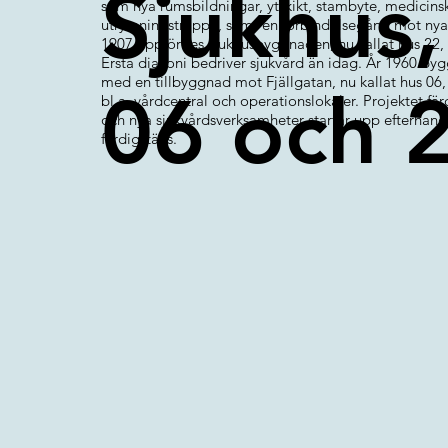
Sjukhus,
som nya rumsbildningar, ytskikt, stambyte, medicinsk
utrymningstrappa, samt en förbindelsegång mot nya 
1907 uppfördes sjukhusbyggnaden, nu kallat hus 22
Ersta diakoni bedriver sjukvård än idag. År 1960 byg
med en tillbyggnad mot Fjällgatan, nu kallat hus 0
06 och 
bl.a. vårdcentral och operationslokaler. Projektet fär
och nya sjukvårdsverksamheter startar upp efterhand 
färdigställs.