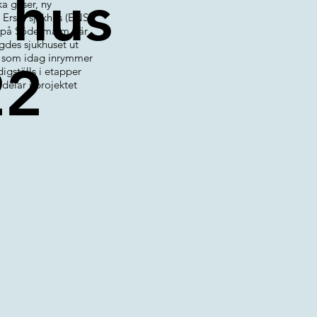
 hus
a gaser, ny
Ersta sjukhus (ENS).
, på Södermalm där
gdes sjukhuset ut
6, som idag inrymmer
22
digställs i etapper
delar i projektet