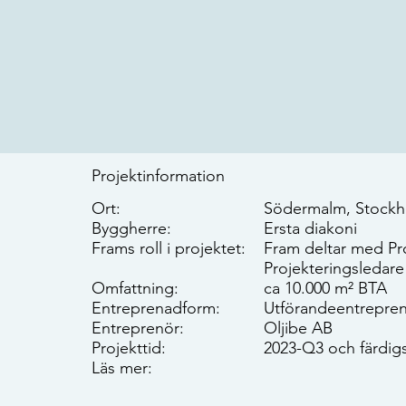
Projektinformation
Ort:
Södermalm, Stock
Byggherre:
Ersta diakoni
Frams roll i projektet:
Fram deltar med Pr
Projekteringsledare
Omfattning:
ca 10.000 m² BTA
Entreprenadform:
Utförandeentrepren
Entreprenör:
Oljibe AB
Projekttid:
2023-Q3 och färdigs
Läs mer: