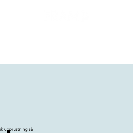
HEM
RINGSLEDARE
INSTALLATIONSLEDARE
sk upprustning så