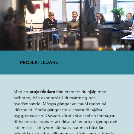
PROJEKTLEDARE
Med en
projektledare
från Fram får du hjälp med
helheten, från ekonomi till driftsättning och
överlämnande. Många gånger anlitas vi redan på
idéstadiet. Andra gånger tar vi ansvar för själva
byggprocessen. Oavsett vilket kräver rollen förmågan
till handfasta insatser, att driva på en projektgrupp och –
inte minst – att lyhört känna av hur man bäst får
människor att jobba tillsammans. Och centralt förstås: